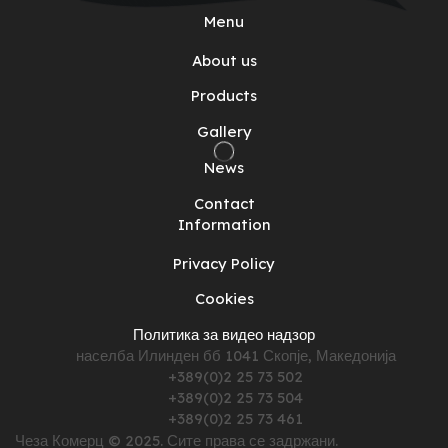
Menu
About us
Products
Gallery
News
Contact
Information
Privacy Policy
Cookies
Политика за видео надзор
населба Илинден бб 1041 Скопје, Македонија
+389(0)2 25 73 502
+389(0)2 25 73 504
+389(0)2 25 73 461
Чеза Комерц © 2025. Сите права се задржани.