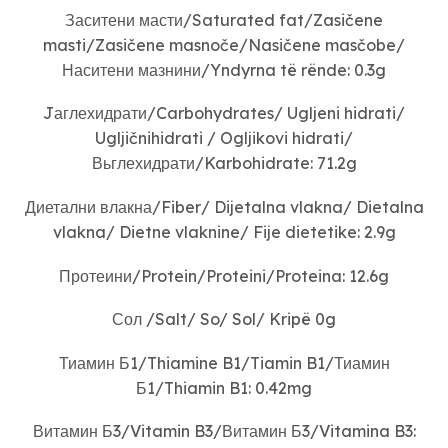
Заситени масти/Saturated fat/Zasičene
masti/Zasičene masnoče/Nasičene masčobe/
Наситени мазнини/Yndyrna të rënde: 0.3g
Jаглехидрати/Carbohydrates/ Ugljeni hidrati/
Ugljičnihidrati / Ogljikovi hidrati/
Вьглехидрати/Karbohidrate: 71.2g
Диетални влакна/Fiber/ Dijetalna vlakna/ Dietalna
vlakna/ Dietne vlaknine/ Fije dietetike: 2.9g
Протеини/Protein/Proteini/Proteina: 12.6g
Сол /Salt/ So/ Sol/ Kripë 0g
Тиамин Б1/Thiamine B1/Tiamin B1/Тиамин
Б1/Thiamin B1: 0.42mg
Витамин Б3/Vitamin B3/Витамин Б3/Vitamina B3: