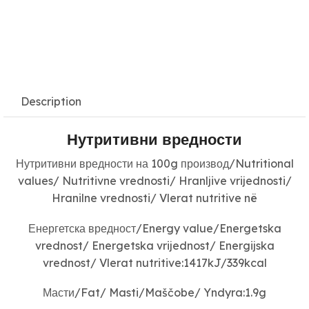
Description
Нутритивни вредности
Нутритивни вредности на 100g производ/Nutritional
values/ Nutritivne vrednosti/ Hranljive vrijednosti/
Hranilne vrednosti/ Vlerat nutritive në
Енергетска вредност/Energy value/Energetska
vrednost/ Energetska vrijednost/ Energijska
vrednost/ Vlerat nutritive:1417kJ/339kcal
Масти/Fat/ Masti/Maščobe/ Yndyra:1.9g