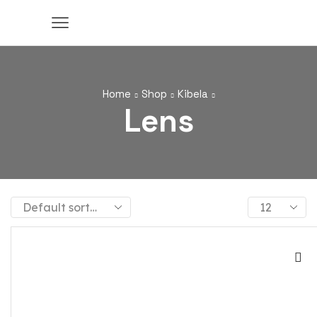
Home
Shop
Kibela
Lens
Products
per
page