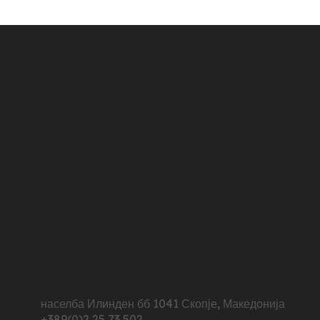
населба Илинден бб 1041 Скопје, Македонија
+389(0)2 25 73 502