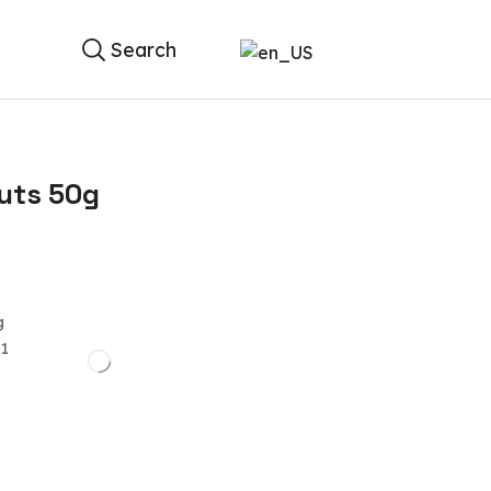
Search
nuts 50g
g
/1