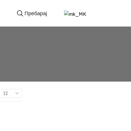
Пребарај
ПРОДУКТИ
Products
per
page
Види ги сите продукти
Нутини
Рефусни производи