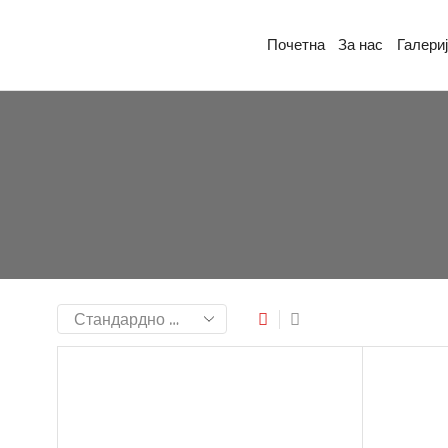
Почетна
За нас
Галери