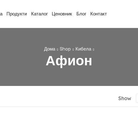
ја
Продукти
Каталог
Ценовник
Блог
Контакт
Дома
Shop
Кибела
Афион
Show