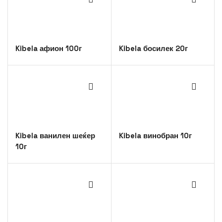
Kibela афион 100г
Kibela босилек 20г
Kibela ванилен шеќер
Kibela винобран 10г
10г