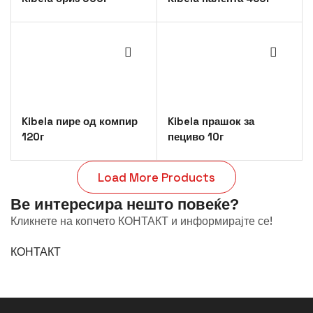
Kibela пире од компир
Kibela прашок за
120г
пециво 10г
Load More Products
Ве интересира нешто повеќе?
Кликнете на копчето КОНТАКТ и информирајте се!
КОНТАКТ