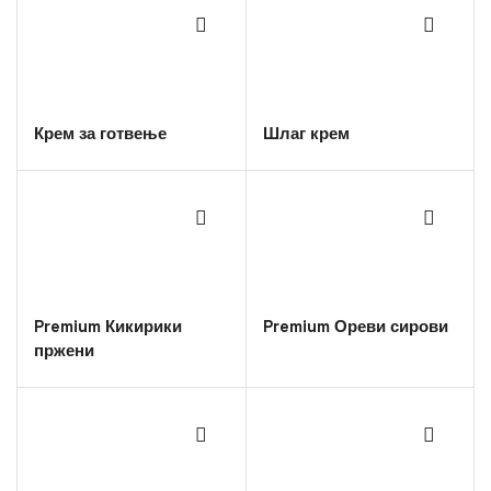
page
Крем за готвење
Шлаг крем
Premium Кикирики
Premium Ореви сирови
пржени