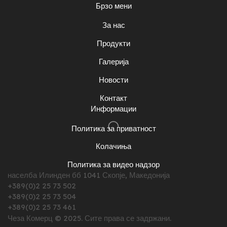
Брзо мени
За нас
Продукти
Галерија
Новости
Контакт
Информации
Политика за приватност
Колачиња
Политика за видео надзор
населба Илинден бб 1041 Скопје, Македонија
+389(0)2 25 73 502
+389(0)2 25 73 504
+389(0)2 25 73 461
Чеза Комерц © 2025. Сите права се задржани.