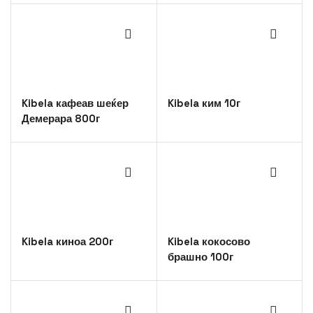
Kibela кафеав шеќер
Kibela ким 10г
Демерара 800г
Kibela киноа 200г
Kibela кокосово
брашно 100г