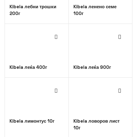
Kibela лебни трошки
Kibela ленено семе
200г
100г
Kibela леќа 400г
Kibela леќа 900г
Kibela лимонтус 10г
Kibela ловоров лист
10г