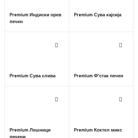
Premium Индиски орев
Premium Сува кајсија
печен
Premium Сува слива
Premium Ф’стак печен
Premium Лешници
Premium Коктел микс
печени