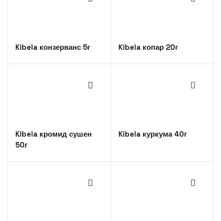
Kibela конзерванс 5г
Kibela копар 20г
Kibela кромид сушен
Kibela куркума 40г
50г