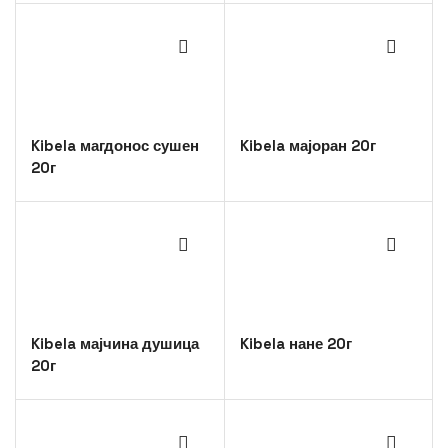
Kibela магдонос сушен
Kibela мајоран 20г
20г
Kibela мајчина душица
Kibela нане 20г
20г