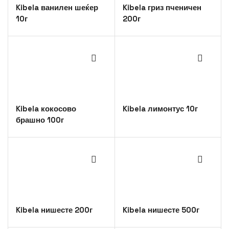
Kibela ванилен шеќер
Kibela гриз пченичен
10г
200г
Kibela кокосово
Kibela лимонтус 10г
брашно 100г
Kibela нишесте 200г
Kibela нишесте 500г