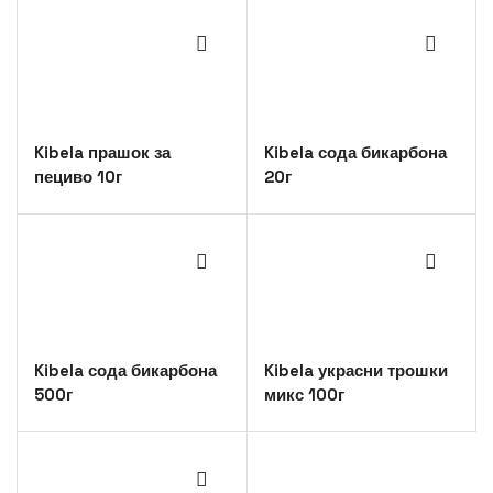
Kibela прашок за
Kibela сода бикарбона
пециво 10г
20г
Kibela сода бикарбона
Kibela украсни трошки
500г
микс 100г