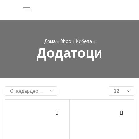
Дома
Shop
Кибела
Додатоци
Products
per
page