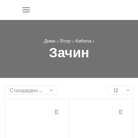
Дома
Shop
Кибела
Зачин