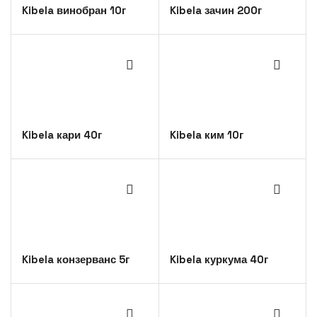
Kibela винобран 10г
Kibela зачин 200г
Kibela кари 40г
Kibela ким 10г
Kibela конзерванс 5г
Kibela куркума 40г