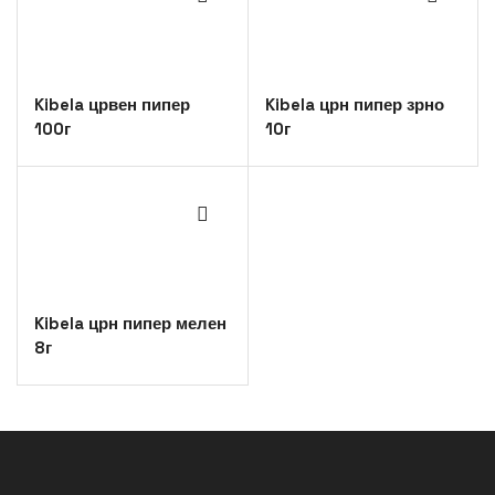
Kibela црвен пипер
Kibela црн пипер зрно
100г
10г
Kibela црн пипер мелен
8г