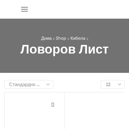
Дома
Shop
Кибела
Ловоров Лист
Products
per
page