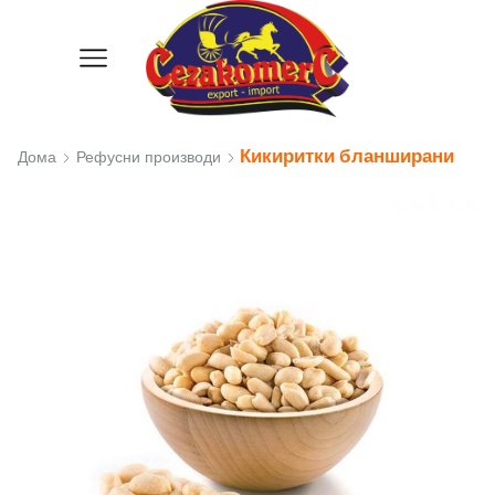
Кикиритки бланширани
Дома
Рефусни производи