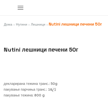
Nutini лешници печени 50г
Дома
Нутини
Лешници
Nutini лешници печени 50г
декларирана тежина транс.: 50g
пакување парчиња транс.: 16/1
пакување тежина: 800 g