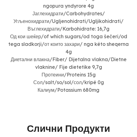
ngopura yndyrore 4g
Јаглехидрати/Carbohydrates/
Угљенохидрати/Ugljenohidrati/Ugljikohidrati/
Въглехидрати/Karbohidrate: 16,7g
Од кои шеќер/of which sugars/od toga šečeri/od
tega sladkorji/от които захари/ nga këto sheqerna
4g
Диетални влакна/Fiber/ Dijetalna vlakna/Dietne
vlaknine/ Fije dietetike 9,7g
Протеини/Proteins 15g
Сол/salt/so/sol/сол/kripë 0g
Калиум/Potassium 680mg
Слични Продукти