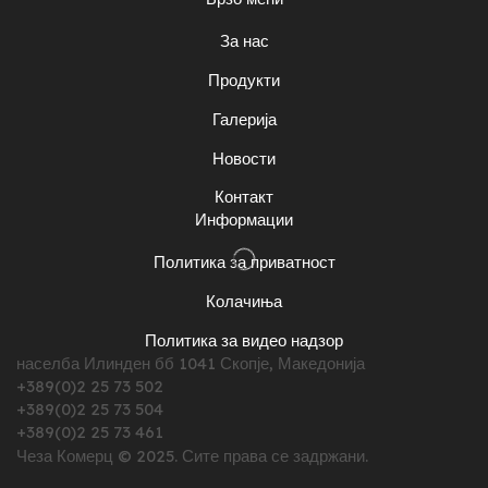
За нас
Продукти
Галерија
Новости
Контакт
Информации
Политика за приватност
Колачиња
Политика за видео надзор
населба Илинден бб 1041 Скопје, Македонија
+389(0)2 25 73 502
+389(0)2 25 73 504
+389(0)2 25 73 461
Чеза Комерц © 2025. Сите права се задржани.