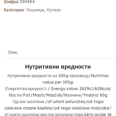
Шифра:
100484
Категории:
Лешници
,
Нутини
Опис
Нутритивни вредности
Нутритивни вредности на 100g производ:/Nutrition
value per 100g:
Енергетска вредност: / Energy value: 2629кЈ/628kcal
Масти/Fat/Masti/Masčob/Мазнини/Yndyra: 60g
Од кои заситени /of which saturates/od toga
zasićene masne kiseline/od tega nasičene mašćobe/
от които наситени мастни киселини/nga këto acide të