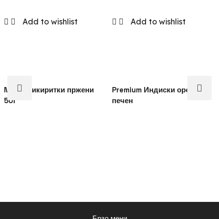
Add to wishlist
Add to wishlist
Nutini Кикиритки пржени
Premium Индиски орев
50г
печен
Брзо мени