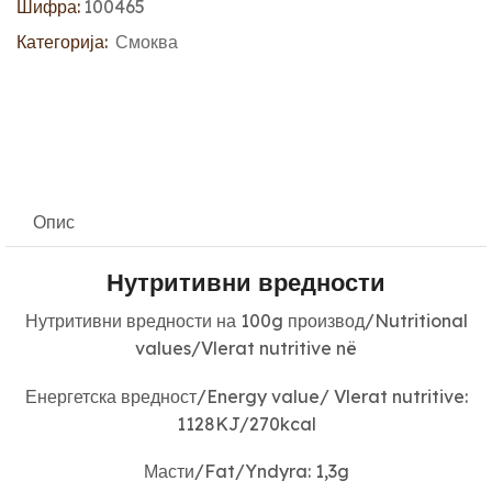
Шифра:
100465
Категорија:
Смоква
Опис
Нутритивни вредности
Нутритивни вредности на 100g производ/Nutritional
values/Vlerat nutritive në
Енергетска вредност/Energy value/ Vlerat nutritive:
1128KJ/270kcal
Масти/Fat/Yndyra: 1,3g