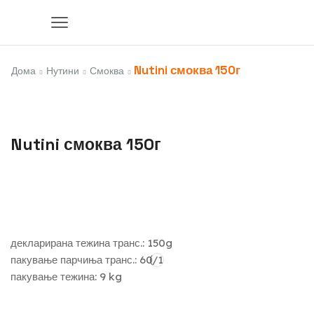
Nutini смоква 150г
Дома
Нутини
Смоква
Nutini смоква 150г
декларирана тежина транс.: 150g
пакување парчиња транс.: 60/1
пакување тежина: 9 kg