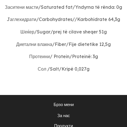
Заситени масти/Saturated fat/Yndyrna të rënda: 0g
Jаглехидрати/Carbohydrates//Karbohidrate 64,3g
Шеќер/Sugar/prej të cilave sheqer 51g
Диетални влакна/Fiber/Fije dietetike 12,5g
Протеини/ Protein/Proteinë: 3g
Сол /Salt/Kripë 0,027g
Брзо мени
За нас
Продукти