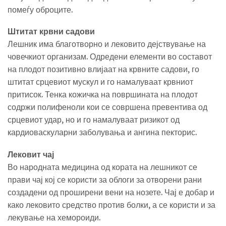
помеѓу оброците.
Штитат крвни садови
Лешник има благотворно и лековито дејствување на
човечкиот организам. Одредени елементи во составот
на плодот позитивно влијаат на крвните садови, го
штитат срцевиот мускул и го намалуваат крвниот
притисок. Тенка кожичка на површината на плодот
содржи полифеноли кои се совршена превентива од
срцевиот удар, но и го намалуваат ризикот од
кардиоваскуларни заболувања и ангина пекторис.
Лековит чај
Во народната медицина од кората на лешникот се
прави чај кој се користи за облоги за отворени рани
создадени од проширени вени на нозете. Чај е добар и
како лековито средство против болки, а се користи и за
лекување на хемороиди.