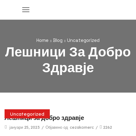
Home
Blog
Uncategorized
Лешници За Добро
Здравје
Uncategorized
Лешници за добро здравје
јануари 25, 2023
/
Објавено од
cezakomerc
/
2262