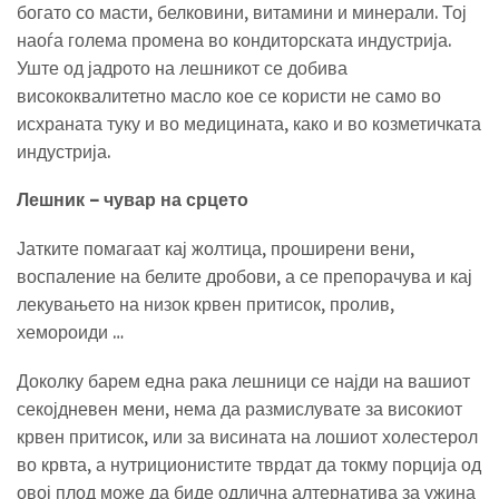
богато со масти, белковини, витамини и минерали. Тој
наоѓа голема промена во кондиторската индустрија.
Уште од јадрото на лешникот се добива
висококвалитетно масло кое се користи не само во
исхраната туку и во медицината, како и во козметичката
индустрија.
Лешник – чувар на срцето
Јатките помагаат кај жолтица, проширени вени,
воспаление на белите дробови, а се препорачува и кај
лекувањето на низок крвен притисок, пролив,
хемороиди …
Доколку барем една рака лешници се најди на вашиот
секојдневен мени, нема да размислувате за високиот
крвен притисок, или за висината на лошиот холестерол
во крвта, а нутриционистите тврдат да токму порција од
овој плод може да биде одлична алтернатива за ужина