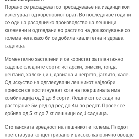
Порано се расадувал со пресадување на изданци кои
излегуваат од кореновиот врат. Во последниве години
се оди на расадничко производство на лешници
калемени и одгледани во растило на дошколување со
голема нега како би се добила квалитетна и здрава
садница.
Моментално застапени и се користат за плантажно
садење следните сорти: истарски, римски, тонда
џентаил, халски џин, давиана и негрето, јаглито, хале.
Од искуство на одгледувачи лешникот најдобри
приноси се постигнуваат кога на површината има
комбинација од 2 до 3 сорти. Лешникот се сади на
растојание 5м ред од ред до 4м во редот. Просек се
добива од 5 кг до 7 кг лешници од 1 садница.
Стопанската вредност на лешникот е голема. Плодот
претставува концентрирано и високо калорично овошје