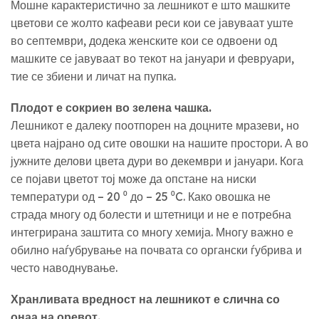
Мошне карактеристично за лешникот е што машките
цветови се жолто кафеави реси кои се јавуваат уште
во септември, додека женските кои се одвоени од
машките се јавуваат во текот на јануари и февруари,
тие се збиени и личат на пупка.
Плодот е сокриен во зелена чашка.
Лешникот е далеку поотпорен на доцните мразеви, но
цвета најрано од сите овошки на нашите простори. А во
јужните делови цвета дури во декември и јануари. Кога
се појави цветот тој може да опстане на ниски
температури од – 20 ⁰ до – 25 ⁰C. Како овошка не
страда многу од болести и штетници и не е потребна
интегрирана заштита со многу хемија. Многу важно е
обилно наѓубрување на почвата со органски ѓубрива и
често наводнување.
Хранливата вредност на лешникот е слична со
онаа на оревот.