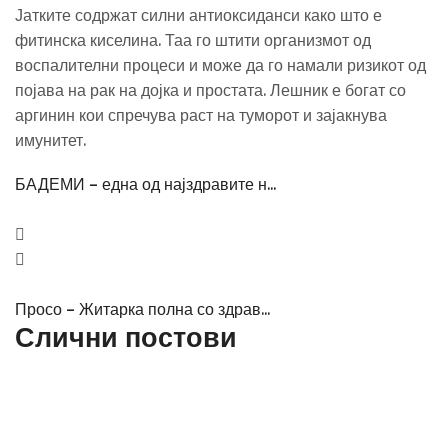
Јатките содржат силни антиоксиданси како што е
фитинска киселина. Таа го штити организмот од
воспалителни процеси и може да го намали ризикот од
појава на рак на дојка и простата. Лешник е богат со
аргинин кои спречува раст на туморот и зајакнува
имунитет.
БАДЕМИ – една од најздравите н...
Просо – Житарка полна со здрав...
Слични постови